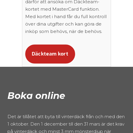
därför att ansöka om Däckteam-
kortet med MasterCard funktion.
Med kortet i hand får du full kontroll
över dina utgifter och kan göra de
inköp som behövs, när de behövs.
Däckteam kort
Boka online
Det är tillåtet att byta till vinterdäck från och med den
1 oktober. Den 1 december till den 31 mars är det krav
på vinterdäck och minst 3 mm mönsterdjup när